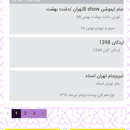
04
1398 Events
جام ایموشن B showتهران /دشت بهشت
تهران دشت بهشت بهمن 98
دی
سوم و چهارم بهمن ۹۸
03
اردکان 1398
اردکان آبان 1398
بهمن
29
تبریزجام تهران استاد
جام تهران استاد
آبان
نوزدهم الی بیست ویکم تیرماه ۱۳۹۸
19
‹
1
2
3
›
تیر