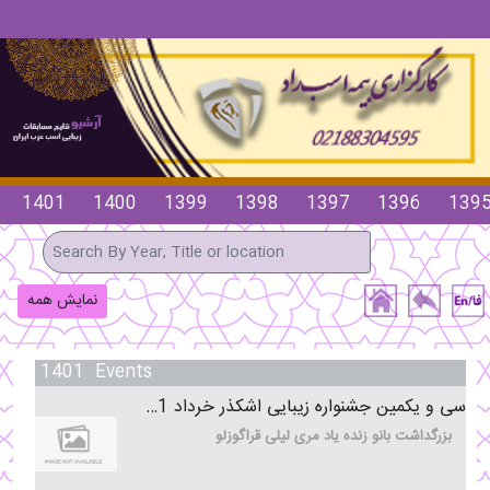
1401
1400
1399
1398
1397
1396
139
نمایش همه
1401 Events
سی و یکمین جشنواره زیبایی اشکذر خرداد 1401
بزرگداشت بانو زنده یاد مری لیلی قراگوزلو