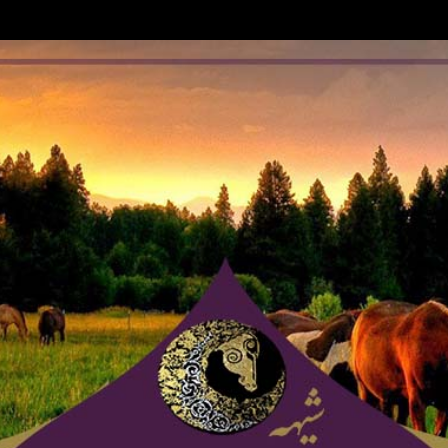
Ski
t
conten