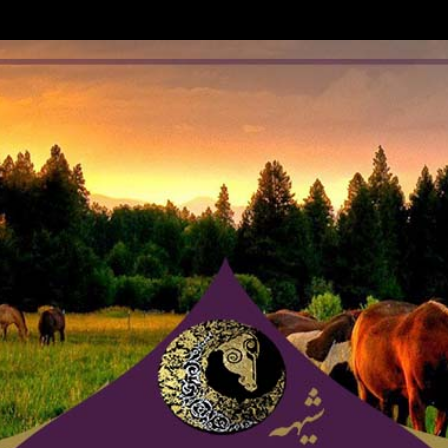
Ski
t
conten