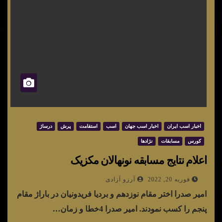
اخبار اسب ایران
اخبار اسب جهان
اسب
استقامت
پرش
درساژ
کورس
مسابقات
نژادها
اعلام نتایج مسابقه نونهالان مکزیک
فوریه 20, 2022
آرزو آزادی
امیر صدرا اختر مقام نوزدهم و بردیا فریدونیان در باراژ مقام
پنجم را کسب نمودند. امیر صدرا 4خطا و زمان…