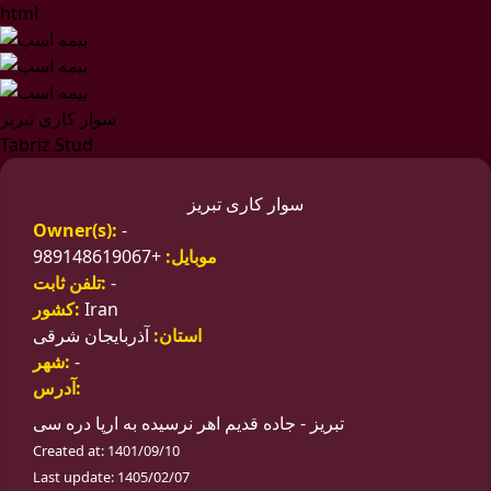
html
سوار کاری تبریز
Tabriz Stud
سوار کاری تبریز
Owner(s):
-
موبایل:
+989148619067
-
تلفن ثابت:
Iran
کشور:
استان:
آذربایجان شرقی
-
شهر:
آدرس:
تبریز - جاده قدیم اهر نرسیده به ارپا دره سی
Created at: 1401/09/10
Last update: 1405/02/07