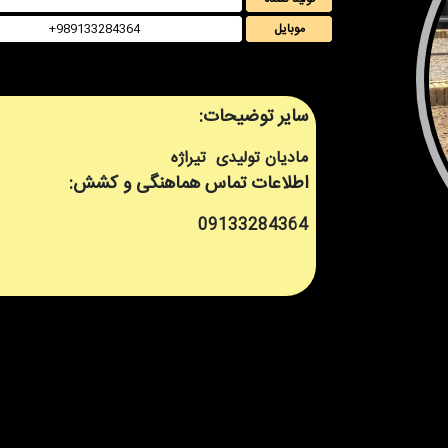
موبایل
+989133284364
سایر توضیحات:
مادیان تولیدی تیراژه
اطلاعات تماس هماهنگی و کشش:
09133284364