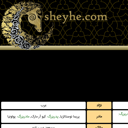
نژاد
عرب
ربزرگ
:
مادر
پریما نوستالژیا,
پدربزرگ:
کیو آر مارک,
مادربزرگ
: پولونیا
مالک
مسعود عرب زاده