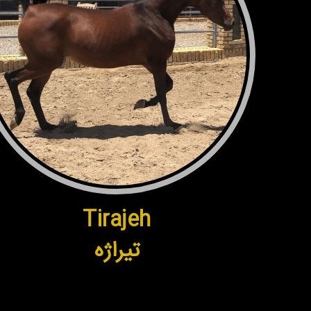
Tirajeh
تیراژه