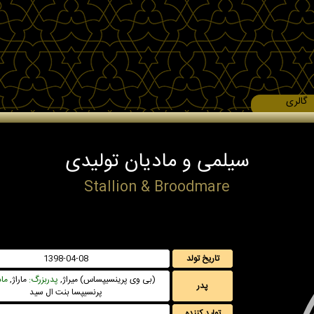
گالری
سیلمی و مادیان تولیدی
Stallion & Broodmare
تاریخ تولد
1398-04-08
(بی وی پرینسیپساس) میراژ,
پدربزرگ:
ماراژ,
ماد
پدر
پرنسیپسا بنت ال سید
تولید کننده