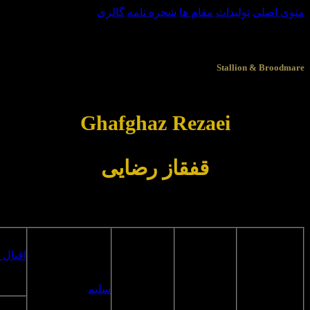
منوی اصلی
تولیدات
مقام ها
شجره نامه
گالری
سیلمی و مادیان تولیدی
Stallion & Broodmare
Ghafghaz Rezaei
قفقاز رضایی
شجره نامه سیلمی قفقاز رضایی
اقبال 1
کهر
تار
سلیم
رنگ:
کرنگ
تاریخ تولد: